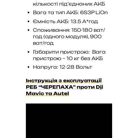
кількості під’єднаних АКБ
Вага та тип АКБ: 6S3P LiOn
Ємність АКБ: 13.5 А*год
Споживання: 150-180 ват/
год (одного модуля), 900
ват/год
Габарити пристрою: Вага
пристрою – 10 кг без АКБ
Напруга: 12-28 Вольт
Інструкція з експлуатації
РЕБ “ЧЕРЕПАХА” проти Dji
Mavic та Autel