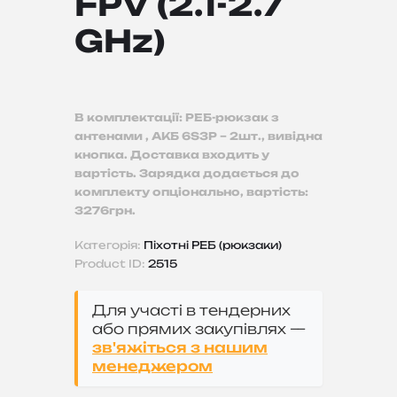
FPV (2.1-2.7
GHz)
В комплектації: РЕБ-рюкзак з
антенами , АКБ 6S3P – 2шт., вивідна
кнопка. Доставка входить у
вартість. Зарядка додається до
комплекту опціонально, вартість:
3276грн.
Категорія:
Піхотні РЕБ (рюкзаки)
Product ID:
2515
Для участі в тендерних
або прямих закупівлях —
зв'яжіться з нашим
менеджером