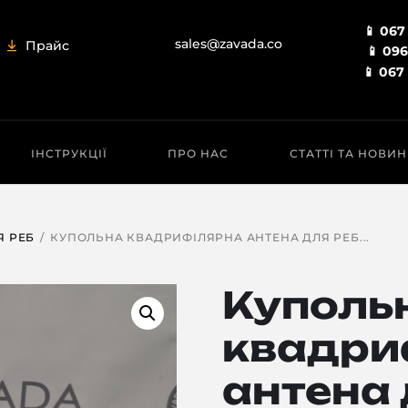
📱 067
sales@zavada.co
Прайс
📱 096
📱 067
ІНСТРУКЦІЇ
ПРО НАС
СТАТТІ ТА НОВИ
Я РЕБ
КУПОЛЬНА КВАДРИФІЛЯРНА АНТЕНА ДЛЯ РЕБ...
Куполь
квадри
антена 