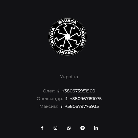
Україна
Олег:
📱 +380673951900
Олександр:
📱 +380967151075
Максим:
📱 +380679776933