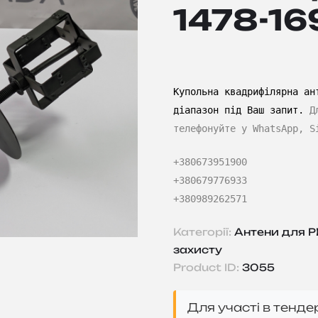
1478-16
Купольна квадрифілярна ан
діапазон під Ваш запит.
Д
телефонуйте у WhatsApp, S
+380673951900
+380679776933
+380989262571
Категорії:
Антени для Р
захисту
Product ID:
3055
Для участі в тенд