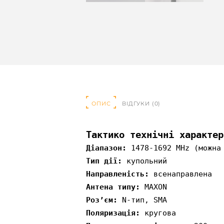
ОПИС
ВІДГУКИ (0)
Тактико технічні характер
Діапазон:
1478-1692 MHz (можна 
Тип дії:
купольний
Направленість:
всенаправлена
Антена типу:
МАХОN
Роз’єм:
N-тип, SMA
Поляризація:
кругова