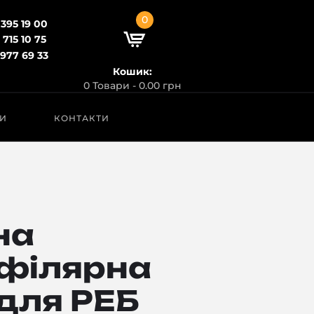
0
 395 19 00
 715 10 75
 977 69 33
Кошик:
0 Товари
-
0.00 грн
НИ
КОНТАКТИ
на
філярна
для РЕБ