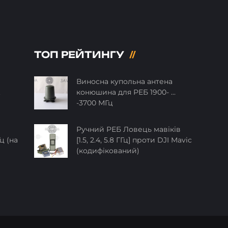
ТОП РЕЙТИНГУ
Виносна купольна антена
.
конюшина для РЕБ 1900- ...
-3700 МГц
Ручний РЕБ Ловець мавіків
ц (на
[1.5, 2.4, 5.8 ГГц] проти DJI Mavic
(кодифікований)