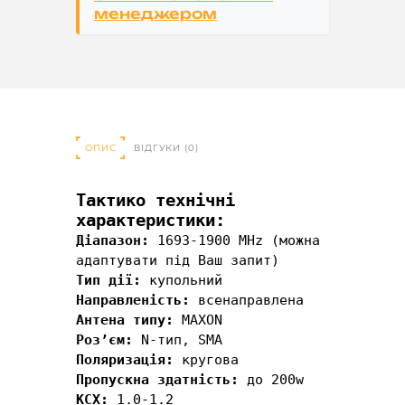
менеджером
ОПИС
ВІДГУКИ (0)
Тактико технічні
характеристики:
Діапазон:
1693-1900 MHz (можна
адаптувати під Ваш запит)
Тип дії:
купольний
Направленість:
всенаправлена
Антена типу:
МАХОN
Роз’єм:
N-тип, SMA
Поляризація:
кругова
Пропускна здатність:
до 200w
КСХ:
1.0-1.2