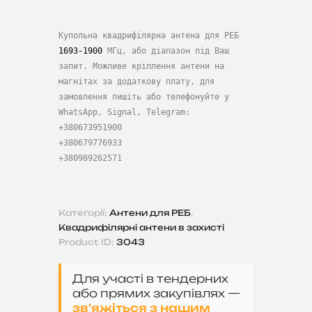
Купольна квадрифілярна антена для РЕБ
1693-1900
МГц, або діапазон під Ваш
запит. Можливе кріплення антени на
магнітах за додаткову плату, для
замовлення пишіть або телефонуйте у
WhatsApp, Signal, Telegram:
+380673951900
+380679776933
+380989262571
Категорії:
Антени для РЕБ
,
Квадрифілярні антени в захисті
Product ID:
3043
Для участі в тендерних
або прямих закупівлях —
зв'яжіться з нашим