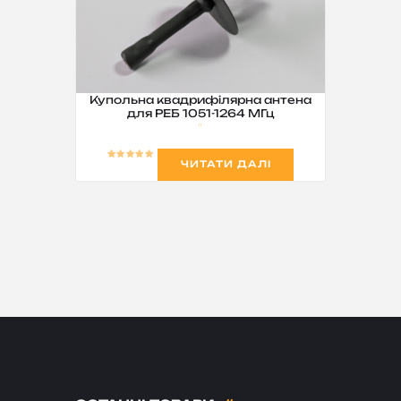
Купольна квадрифілярна антена
для РЕБ 1051-1264 МГц
ЧИТАТИ ДАЛІ